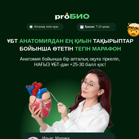
Апталық тегін курс
Қашан:
7-13 қазан
ҰБТ
АНАТОМИЯДАН ЕҢ ҚИЫН
ТАҚЫРЫПТАР
БОЙЫНША ӨТЕТІН
ТЕГІН МАРАФОН
Анатомия бойынша бір апталық оқуға тіркеліп,
НАҒЫЗ ҰБТ-дан +25-30 балл қос!
Ильяс Малика