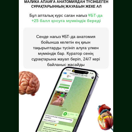
МАЛИКА АПАЙҒА АНАТОМИЯДАН ТҮСІНБЕГЕН
СҰРАҚТАРЫННЫҢ ЖАУАБЫН ЖЕКЕ АЛ
Бұл апталық курс саған нағыз
ҰБТ-да
+25 балл қосуға мүмкіндік береді
Сенде нағыз ҰБТ-да анатомия
бойынша келетін ең қиын
тақырыптарды түсініп алуға үлкен
мүмкіндік бар. Куратор сенің
сұрақтарына жауап беріп, 24/7 кері
байланыс жасайды