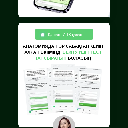
Қашан: 7-13 қазан
АНАТОМИЯДАН ӘР САБАҚТАН КЕЙІН
АЛҒАН БІЛІМІҢДІ
БЕКІТУ ҮШІН ТЕСТ
ТАПСЫРАТЫН
БОЛАСЫҢ