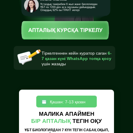
Ұстаздық тәжірибем 6 жыл жане биологиядан
ҰБТ-ға 7200-ден аса оқушыны дайындадым.
Олардың 92%-зы ГРАНТ иегері
Тіркелгеннен кейін куратор саған
6-
7 қазан күні WhatsApp топқа қосу
үшін жазады
Қашан: 7-13 қазан
МАЛИКА АПАЙМЕН
БІР АПТАЛЫҚ
ТЕГІН ОҚУ
ҰБТ БИОЛОГИЯДАН 7 КҮН ТЕГІН САБАҚ ОҚЫП,