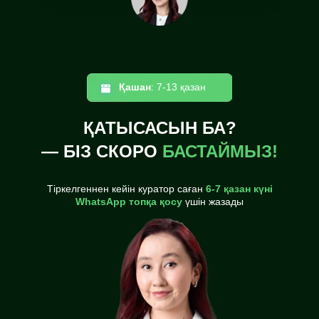
Қашан
: 7-13 қазан
ҚАТЫСАСЫН БА?
— БІЗ СКОРО
БАСТАЙМЫЗ!
Тіркелгеннен кейін куратор саған
6-7 қазан күні
WhatsApp топқа қосу
үшін жазады